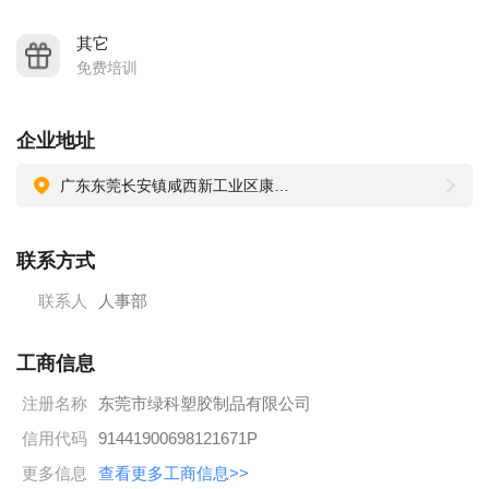
2009年，东莞长安注塑内销工厂成立 ＜东莞市绿科塑胶制
品有限公司＞
其它
免费培训
地址：东莞市长安镇咸西康泰街4号
2011年，东莞长安注塑外销工厂成立 ＜东莞俊达塑胶制品
有限公司＞
企业地址
地址：东莞市长安镇咸西康泰街2号
广东东莞长安镇咸西新工业区康泰街4号
2017年，广西贵港注塑内销、外销工厂成立＜广西贵港雅达科
技有限公司＞
联系方式
地址：广西贵港市港北区西江产业园狮岭路东森科技园内
联系人
人事部
公司简介
本企业主要为俊达公司和绿科公司，是雅达集团旗下的生产制
工商信息
造工厂。我们致力于为全球高端客户提供高品质的制模服务，
专注于欧美及中国市场，员工人数约800人。
注册名称
东莞市绿科塑胶制品有限公司
企业文化：
信用代码
91441900698121671P
愿 景：永为先驱，基业长青
更多信息
查看更多工商信息>>