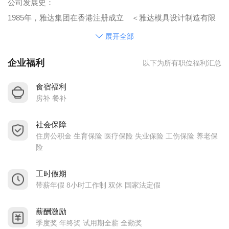
公司发展史：
1985年，雅达集团在香港注册成立 ＜雅达模具设计制造有限
公司＞
展开全部
地址：香港九龙观塘开源道55号开联工业中心B栋4楼
企业福利
以下为所有职位福利汇总
408室
网址：http://www.ultratech.com.hk
食宿福利
1993年，东莞长安修模工厂成立 ＜东莞长安咸西俊达塑胶
房补 餐补
模具制造厂＞
社会保障
地址：东莞市长安镇咸西康泰街2
住房公积金 生育保险 医疗保险 失业保险 工伤保险 养老保
号
险
2006年，深圳松岗工模工厂成立 ＜雅达高精密塑胶模具
（深圳）有限公司＞
工时假期
带薪年假 8小时工作制 双休 国家法定假
地址：深圳市宝安区松岗街道红星村港联蚝涌第二工
业区2号
薪酬激励
雅达高精密塑胶模具（深圳）有公司
季度奖 年终奖 试用期全薪 全勤奖