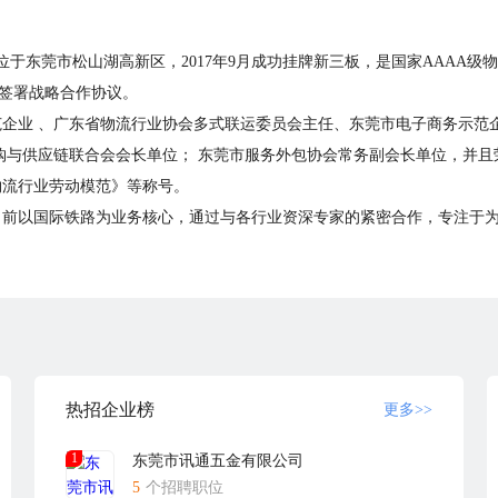
部位于东莞市松山湖高新区，2017年9月成功挂牌新三板，是国家AAAA
签署战略合作协议。
企业 、广东省物流行业协会多式联运委员会主任、东莞市电子商务示范
购与供应链联合会会长单位； 东莞市服务外包协会常务副会长单位，并且
物流行业劳动模范》等称号。
目前以国际铁路为业务核心，通过与各行业资深专家的紧密合作，专注于
可视化 "追踪，并已发展成为集海陆空、铁路仓储资源的国际物流专业平
应链管理有限公司达成了战略合作。广东铧为现代物流股份有限公司已获得
，并荣获广东省诚信物流企业等多种荣誉称号！
人才的个性化发展。我们愿意与您一起共创铧时达的美好未来。
热招企业榜
更多>>
1
东莞市讯通五金有限公司
5
个招聘职位