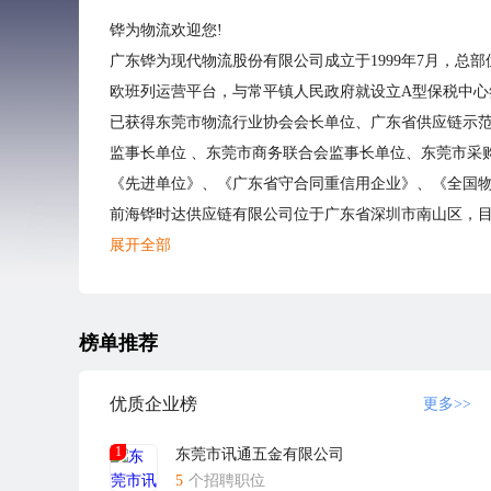
铧为物流欢迎您!
广东铧为现代物流股份有限公司成立于1999年7月，总
欧班列运营平台，与常平镇人民政府就设立A型保税中心
已获得东莞市物流行业协会会长单位、广东省供应链示范
监事长单位 、东莞市商务联合会监事长单位、东莞市采
《先进单位》、《广东省守合同重信用企业》、《全国
前海铧时达供应链有限公司位于广东省深圳市南山区，
年轻的团队，利用先进的信息技术，成功实现了 "货物
展开全部
中越国际班列运输服务。
铧时达与广东铧为现代物流股份有限公司和准时达国际供
***拥有班列资质的民营企业,有着20年+的专业经验
榜单推荐
我们一直在积极寻找有勇有谋之士，并十分重视每一位
完整的培训体系
优质企业榜
更多>>
善于挖掘你的无限才能
1
东莞市讯通五金有限公司
强大的专业团队
5
个招聘职位
轻松活跃的团队氛围