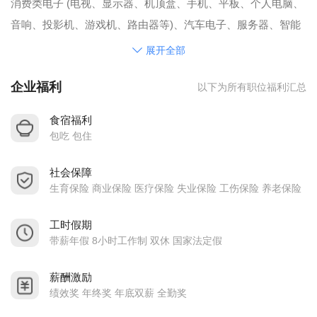
消费类电子 (电视、显示器、机顶盒、手机、平板、个人电脑、
音响、投影机、游戏机、路由器等)、汽车电子、服务器、智能
电教设备和共享单车等行业。
展开全部
广业电子坚持走专业化发展策略，以成就客户为导向，以技术
企业福利
以下为所有职位福利汇总
创新为根本，不断提高综合管理水平；公司产品拥有较强的竞
争优势，树立了良好的行业口碑。近年来，公司主营业务持续
食宿福利
快速健康发展。公司主要客户为：三星、夏普、冠捷
包吃 包住
（TPV）、创维、TCL、视源、长虹、京东方、魅族、Vestel、
社会保障
Sony、松下、富士康、伟创力和兆驰等国内外知名厂商；并连
生育保险 商业保险 医疗保险 失业保险 工伤保险 养老保险
续多年被冠捷、TCL、海信、视源、魅族等客户授予“优秀供应
商”“品质优秀奖”等荣誉称号，公司为国际HDMI协会和国际USB
工时假期
协会会员单位。
带薪年假 8小时工作制 双休 国家法定假
2014年和 2015年分别获得广东省”机器换人”项目专项奖励；
薪酬激励
2015年10月，通过国家高新技术企业认证；
绩效奖 年终奖 年底双薪 全勤奖
2016年4月，通过国家“两化融合”管理体系认证，成为广东省首