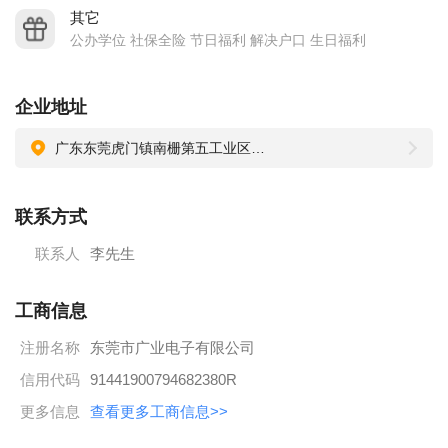
批获得 “两化融合”认证五十四家企业之一，是东莞市第三家通
其它
过认证的企业；
公办学位 社保全险 节日福利 解决户口 生日福利
2018年，正式成为东莞市“倍增计划”试点企业；
核心团队：广业电子拥有一支学历高、素养好、专业强的技术
企业地址
和管理团队，主要管理团队成员来自于富士康、华为、莫仕等
广东东莞虎门镇南栅第五工业区捷南路881号
知名跨国企业。
技术优势：2017年公司顺利通过东莞市工程技术中心认定。公
联系方式
司建有从模治具加工车间、冲压车间、注塑车间、到自主研发
的全自动机装配车间，拥有独特的一站式全生产工艺流程，为
联系人
李先生
顺应市场、客户的需求，公司在产品设计中心的基础上，组建
了可靠性实验室、工程仿真实验室，从而形成了从原型设计、
工商信息
虚拟验证到快速原型制造、测试验证的一整套的产品技术开发
注册名称
东莞市广业电子有限公司
体系。
信用代码
91441900794682380R
公司各车间均配备有全进口的先进设备，如AMADA光学磨床，
更多信息
查看更多工商信息>>
SeiBu慢走丝、Sodick放电机，Kyori冲床、Sodick注塑机等，模