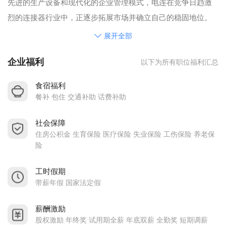
先进的生产设备和现代化的企业管理模式，电连在竞争日趋激
烈的连接器行业中，正逐步拓展市场并确立自己的稳固地位。
公司在深圳、北京，上海、台北、韩国首尔、日本、北美等多
展开全部
国均设立销售分部，在南京设立分公司。目前已取得ISO9001-
企业福利
以下为所有职位福利汇总
2008品质体系认证、ISO14001环境管理体系认证、
ISO/TS16949-2009汽车产品体系认证。
食宿福利
公司提倡人性化管理和人文关怀。我们以尊重、敬业、创新、
餐补 包住 交通补助 话费补助
服务为企业文化，以持续培养和凝聚最优秀的技术、设计和制
社会保障
造、服务人才为企业核心竞争力。公司为员工提供众多培训和
住房公积金 生育保险 医疗保险 失业保险 工伤保险 养老保
学习的机会、提升与晋升的机会，应届毕业生可以帮助办理深
险
圳户口，电连将为能者创造更大的价值空间，我们真诚期待你
的加入！
工时假期
带薪年假 国家法定假
福利待遇
食宿安排：免费提供住宿，宿舍为标准套房，配备有：热水
薪酬激励
器、风扇、饮水机等。
股权激励 年终奖 试用期全薪 年底双薪 全勤奖 短期调薪