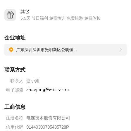
假期安排：享有国家劳动法规定的工伤假、婚假、产假、带薪
年假、法定节假日等。
其它
5.5天 节日福利 免费培训 免费旅游 免费体检
福利：购买医疗、工伤、养老保险、住房公积金；年度体检；
年终奖等。
其他福利待遇均按国家劳动法执行。
企业地址
其他设施：设有篮球场、羽毛球场、乒乓球室、电视房等娱乐
广东深圳深圳市光明新区公明镇西田社区锦绣工业园8-A栋二楼
场所。
联系方式
联系人
谢小姐
电子邮箱
工商信息
注册名称
电连技术股份有限公司
信用代码
91440300795435728P