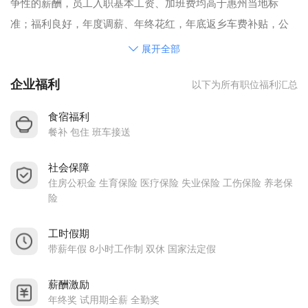
争性的薪酬，员工入职基本工资、加班费均高于惠州当地标
准；福利良好，年度调薪、年终花红，年底返乡车费补贴，公
司设有蓝球场、羽毛球场、图书室、乒乓球、台球等。食堂自
展开全部
办，星期二、四加餐，星期三发放水果或饮料；员工加班均有
企业福利
以下为所有职位福利汇总
免费夜霄发放，员工住宿区有2路免费WIFI供员工手机上网，宿
舍区还设有员工休闲室供员工上网，每月第一个礼拜三举行生
食宿福利
日会，每年举办台球、乒乓球、羽毛球等比赛，每年员工一次
餐补 包住 班车接送
外出旅游，每年暑假期间公司为员工子女举办为期一个月的免
社会保障
费夏令营，每月定期举办亲子教育、唱歌、手工艺、谈天说地
住房公积金 生育保险 医疗保险 失业保险 工伤保险 养老保
等兴趣小组活动；长期举办初、中级兴趣英语班，每季度发放
险
一些生活用品，市内员工平时有交通车上下班、公司门前有10
路、369路公共汽车经过；公司各级员工正致力于把公司建设成
工时假期
带薪年假 8小时工作制 双休 国家法定假
为和谐工厂而努力。
公司愿为大中专毕业生提供专业对口的岗位实习，助有梦想的
薪酬激励
年轻人实现职场人生价值。
年终奖 试用期全薪 全勤奖