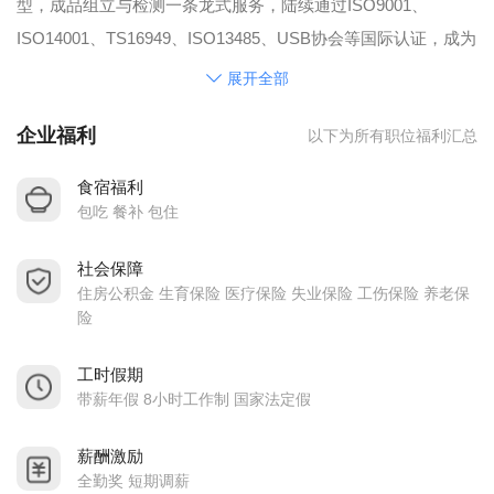
型，成品组立与检测一条龙式服务，陆续通过ISO9001、
ISO14001、TS16949、ISO13485、USB协会等国际认证，成为
国家重点扶植的高新技术企业之一。
展开全部
目前正耀科技已经拥有一流生产设备与研发人才，积极推动连
企业福利
以下为所有职位福利汇总
接器领域尖端技术的开发和运用。在深圳拥有现代化厂房专业
制造工厂10000多平方米，员工200多人,在深圳、台北、北京等
食宿福利
建立营销据点，为全球客户提供全方位的零组件供应与实时之
包吃 餐补 包住
产品技术服务。
社会保障
住房公积金 生育保险 医疗保险 失业保险 工伤保险 养老保
险
工时假期
带薪年假 8小时工作制 国家法定假
薪酬激励
全勤奖 短期调薪