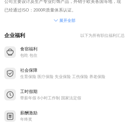
公司主要设计及生产专业灯饰产品，外销于欧美各国等地，现
已经通过ISO：2000R质量体系认证。
公司提供社保，年底有奖金，包食宿,每周上班6天,每天上班8小
展开全部
时.因公司发展，现诚聘以下人员,欢迎有志之士加盟本公司。
企业福利
以下为所有职位福利汇总
食宿福利
包吃 包住
社会保障
生育保险 医疗保险 失业保险 工伤保险 养老保险
工时假期
带薪年假 8小时工作制 国家法定假
薪酬激励
年终奖