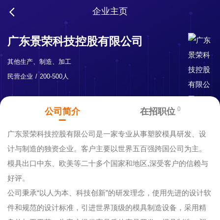
企业主页
广东景荣科技控股有限公司
其他生产、制造、加工
民营企业
200-500人
0
公司简介
在招职位
广东景荣科技控股有限公司是一家专业从事塑胶模具研发、设
计与制造的独资企业。客户主要以世界五百强跨国公司为主。
模具出口中东、欧美等二十多个国家和地区,深受客户的信赖与
好评。
公司秉承“以人为本、科技创新”的研发理念，使用先进的设计软
件和规范的设计标准，引进世界顶级的模具制造设备，采用精