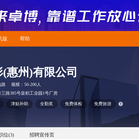
机版
帮助
(惠州)有限公司
电路
规模：
50-200人
三路385号皇积工业园1号厂房
津贴补助
全勤奖
免费体检
免费旅游
职位
(3)
招聘宣传页