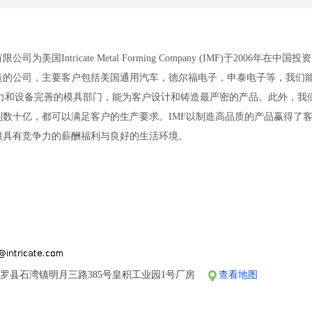
为美国Intricate Metal Forming Company (IMF)于2006
造的公司，主要客户包括美国通用汽车，德尔福电子，申泰电子等，我们
力和设备完善的模具部门，能为客户设计和铸造最严密的产品。此外，我们
十亿，都可以满足客户的生产要求。IMF以制造高品质的产品赢得了客户长期信赖
供具有竞争力的薪酬福利与良好的生活环境。
时的工作制度，加班严格按照国家规定，平时加班1.5倍，周末加班2倍计
司提供年假、婚假、产假等有薪假期；
买五险一金；
免费食宿，安排员工入住2人空调宿舍；
奖金；
富的业余生活：有乒乓球、桌球、篮球等。
罗县石湾镇明月三路385号皇积工业园1号厂房
查看地图
-2次国内免费旅游，每月定期到外聚餐。
展的人才加募!