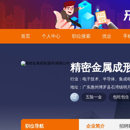
首页
个人中心
职位搜索
优企
手
精密金属成形
行业：
电子技术、半导体、集成
地址：
广东惠州博罗县石湾镇明月
五险一金
包吃包住
职位导航
企业简介
招聘