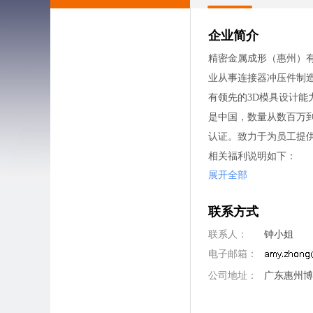
企业简介
精密金属成形（惠州）有限公司
业从事连接器冲压件制
有领先的3D模具设计能
是中国，数量从数百万到数
认证。致力于为员工提
相关福利说明如下：
展开全部
1、本公司采取五天八小
2、除法定假日外，公
联系方式
3、按国家规定为员工购
4、公司为每位员工提供
联系人：
钟小姐
5、每位员工均享有年终
电子邮箱：
6、公司为员工提供丰
公司地址：
广东惠州博
7、公司每年定期组织1
欢迎致力于连接器行业发