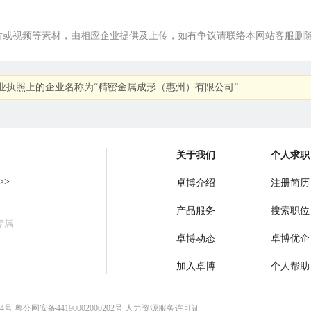
片或视频等素材，由相应企业提供及上传，如有争议请联络本网站客服删
业执照上的企业名称为“精密金属成形（惠州）有限公司”
关于我们
个人求职
>>
卓博介绍
注册简历
产品服务
搜索职位
专属
卓博动态
卓博优企
加入卓博
个人帮助
64号
粤公网安备44190002000202号
人力资源服务许可证