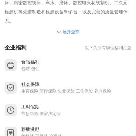
床、精密数控铣床、车床、磨床、数控电火花线割机、二次元
检测机等先进制造和检测设备90多台；以及完善的质量管理体
系。
精良工艺专业制造的品质，优质的产品、合理的价格、快速的
展开全部
纳期、优良的服务，为公司赢得了信誉，树立了良好的企业形
企业福利
以下为所有职位福利汇总
象，公司已为国内外众多知名企业制造了精密零件、工装夹具
和设备。
食宿福利
公司目前主要客户有：大族激光科技（深圳）有限公司，新三
包吃 包住
思计量设备（深圳）有限公司、汤姆盛（深圳）光学主件有限
社会保障
公司等企业，主要为其提供精密零件及设备、制造治具和检测
生育保险 医疗保险 失业保险 工伤保险 养老保险
治具。
工时假期
带薪年假 国家法定假
薪酬激励