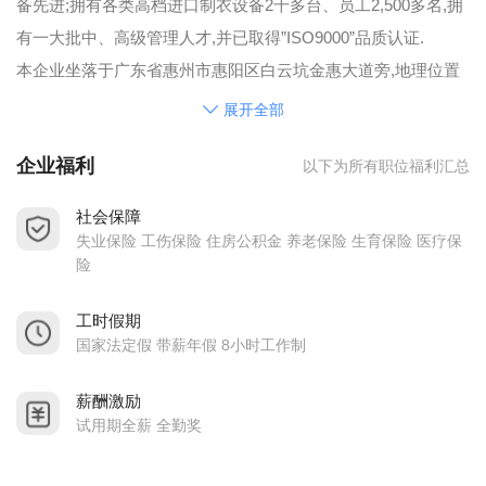
备先进;拥有各类高档进口制衣设备2千多台、员工2,500多名,拥
有一大批中、高级管理人才,并已取得”ISO9000”品质认证.
本企业坐落于广东省惠州市惠阳区白云坑金惠大道旁,地理位置
十分优越,交通十分便利. 厂区占地面积5万多平方米,生产车间安
展开全部
装中央空调设备,冬暖夏凉,员工工作环境一流. 厂区环境优美,处
企业福利
以下为所有职位福利汇总
处绿树成荫﹑花繁叶茂; 彩色灯光喷泉相映成辉.是一座美丽的花
园式工厂.拥有中央空调的饭堂用餐环境舒适; 员工宿舍安装有冷
社会保障
热水管可随时供应热水;各类福利康乐设施齐备: 包括有图书馆﹑
失业保险 工伤保险 住房公积金 养老保险 生育保险 医疗保
娱乐室(台球/乒乓球/卡拉ok)﹑员工超市; 成片草皮绿地和中心花
险
园以及可同时进行篮球/排球/羽毛球比赛的多功能运动场, 为广
工时假期
大员工提供了一个尽善尽美﹑舒适宜人的工作和生活环境.
国家法定假 带薪年假 8小时工作制
本厂为大型花园式厂房, 冷气车间, 食宿环境优雅, 现扩大生产,
高薪聘请:
薪酬激励
试用期全薪 全勤奖