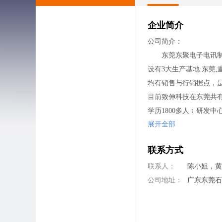
企业简介
公司简介：
东莞东聚电子电讯制品
设有3大生产基地:东莞
均有销售与行销据点，
目前致伸科技在东莞共有5
学历1800多人﹔研发中
展开全部
东聚电子公司自创立以
从而使公司快速成为世界
联系方式
产品与服务：
产品大致可分为以下四
联系人：
陈小姐，黄
等；办公室设备：碎纸
公司地址：
广东东莞
公司福利：
1.薪资/晋升﹕
（1）按学历、工作年限