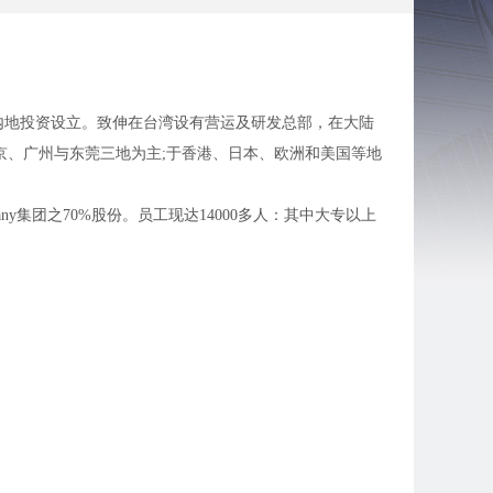
内地投资设立。致伸在台湾设有营运及研发总部，在大陆
北京、广州与东莞三地为主;于香港、日本、欧洲和美国等地
ny集团之70%股份。员工现达14000多人：其中大专以上
平化﹑生产效率化﹑研发市场化﹑经营专业化六大方针﹐
；电脑周边产品：滑鼠、键盘、电源保护器以及宽频产品
调薪。