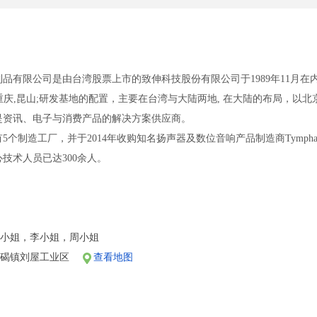
有限公司是由台湾股票上市的致伸科技股份有限公司于1989年11月在
,重庆,昆山;研发基地的配置，主要在台湾与大陆两地, 在大陆的布局，以
是资讯、电子与消费产品的解决方案供应商。
个制造工厂，并于2014年收购知名扬声器及数位音响产品制造商Tympha
心技术人员已达300余人。
来﹐即锁定3C产品的专业领域﹐并拟定资本大众化﹑管理资讯化﹑组织扁
级高水准的超级ODM 3C产品制造商。
类：影像产品：摄像头模组、扫描器、印表机和多功能事务机（MFP）等
小姐，李小姐，周小姐
机以及护贝机等；通讯配件：蓝牙耳机、MP3零件等。
石碣镇刘屋工业区
查看地图
、个人潜力及市场行情从优叙薪，试用期1~3个月，试用期満,视表现进行