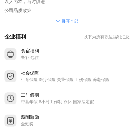
以人为本，与时俱进
公司品质政策
全员参与 管理创新 优质服务 精益求精
展开全部
企业福利
以下为所有职位福利汇总
食宿福利
餐补 包住
社会保障
生育保险 医疗保险 失业保险 工伤保险 养老保险
工时假期
带薪年假 8小时工作制 双休 国家法定假
薪酬激励
全勤奖