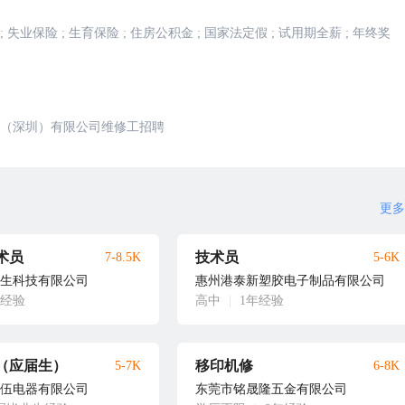
;
失业保险
;
生育保险
;
住房公积金
;
国家法定假
;
试用期全薪
;
年终奖
（深圳）有限公司维修工招聘
更多
术员
技术员
7-8.5K
5-6K
生科技有限公司
惠州港泰新塑胶电子制品有限公司
年经验
高中
|
1年经验
（应届生）
移印机修
5-7K
6-8K
伍电器有限公司
东莞市铭晟隆五金有限公司