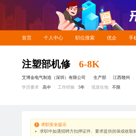
首页
个人中心
职位搜索
优企
手
注塑部机修
6-8K
艾博金电气制造（深圳）有限公司
生产部
江西赣州
学历要求
高中
工作经验
5年
现居住地
不限
求职安全提示
求职中如遇招聘方扣押证件、要求提供担保或收取