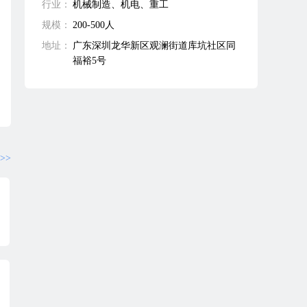
行业：
机械制造、机电、重工
规模：
200-500人
地址：
广东深圳龙华新区观澜街道库坑社区同
福裕5号
>>