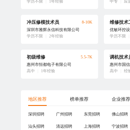
学历不限
|
1年经验
中专
|
应
冲压修模技术员
维修技术
8-10K
深圳市雅辉永信科技有限公司
优敏环控设
学历不限
|
2年经验
学历不限
|
初级维修
调机技术
5.5-7K
惠州市恒都电子有限公司
惠州市国信
高中
|
1年经验
高中
|
经
地区推荐
榜单推荐
企业推
深圳招聘
广州招聘
东莞招聘
佛山招聘
汕头招聘
清远招聘
上海招聘
宁波招聘