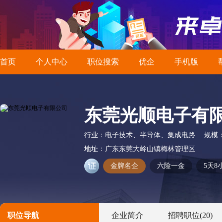
首页
个人中心
职位搜索
优企
手机版
东莞光顺电子有
行业：
电子技术、半导体、集成电路
规模
地址：
广东东莞大岭山镇梅林管理区
金牌名企
六险一金
5天8
职位导航
企业简介
招聘职位
(20)