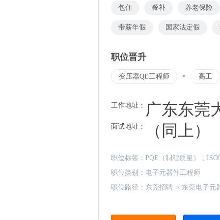
包住
餐补
养老保险
带薪年假
国家法定假
职位晋升
变压器QE工程师
>
高工
广东东莞
工作地址：
（同上）
面试地址：
职位标签：
PQE（制程质量）
;
ISO
职位类别：
电子元器件工程师
职位路径：
东莞招聘
>
东莞电子元