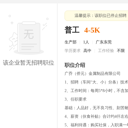
温馨提示：该职位已停止招聘
普工
4-5K
生产部
|
1人
|
广东东莞
学历要求
高中
|
工作经验
不限
该企业暂无招聘职位
职位介绍
广乔（侨元）金属制品有限公司
1、招聘（车间“大、小）分条）技术
2、工作时间：每周5*8小时，不含
3、任职要求
基础：人品好，无不良习性、刻苦耐
4、薪资（伙食补贴）合计约4仟左
5、福利待遇：购买社保，入职满一年