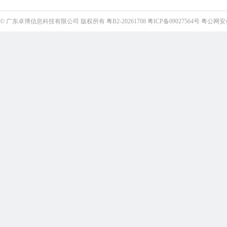
©
广东卓博信息科技有限公司
版权所有
粤B2-20261708
粤ICP备09027564号
粤公网安备4