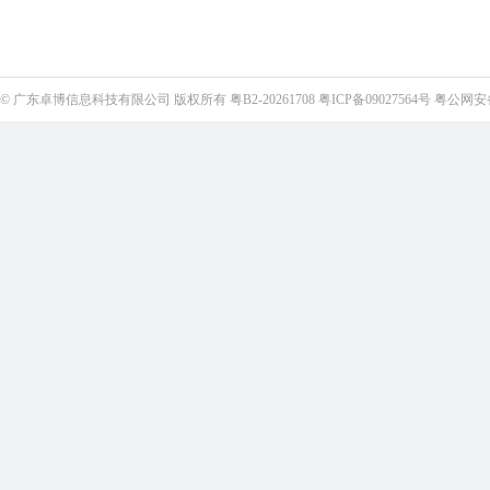
©
广东卓博信息科技有限公司
版权所有
粤B2-20261708
粤ICP备09027564号
粤公网安备4