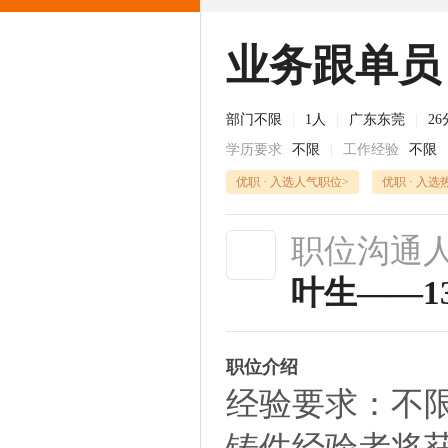
业务跟单员
部门不限
|
1人
|
广东东莞
|
2
学历要求
不限
|
工作经验
不限
优职 · 入选人气职位>
优职 · 入选
职位沟通
叶生——139
职位介绍
经验要求：不
铸件经验者将