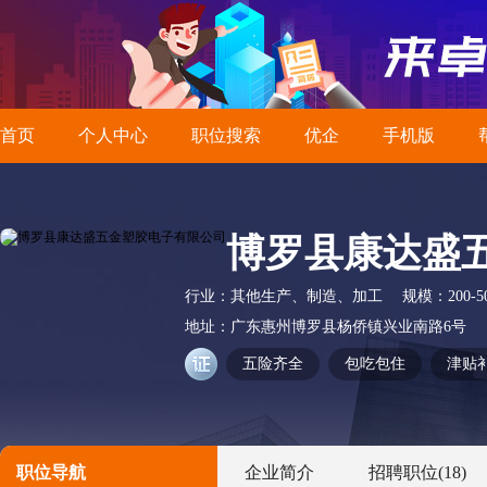
首页
个人中心
职位搜索
优企
手机版
博罗县康达盛
行业：
其他生产、制造、加工
规模：
200-
地址：
广东惠州博罗县杨侨镇兴业南路6号
五险齐全
包吃包住
津贴
职位导航
企业简介
招聘职位
(18)