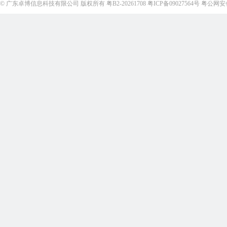
©
广东卓博信息科技有限公司
版权所有
粤B2-20261708
粤ICP备09027564号
粤公网安备4