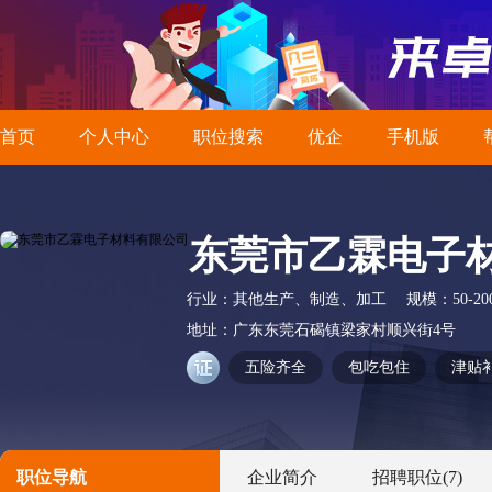
首页
个人中心
职位搜索
优企
手机版
东莞市乙霖电子
行业：
其他生产、制造、加工
规模：
50-2
地址：
广东东莞石碣镇梁家村顺兴街4号
五险齐全
包吃包住
津贴
职位导航
企业简介
招聘职位
(7)