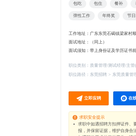
包吃
包住
餐补
弹性工作
年终奖
节日
工作地址：
广东东莞石碣镇梁家村顺
面试地址：
（同上）
面试须知：
带上身份证及学历证书
职位类别：
质量管理/测试经理/主管(
职位路径：
东莞招聘
>
东莞质量管理
立即应聘
在
求职安全提示
求职中如遇招聘方扣押证件、
报，并保留证据，维护自身合