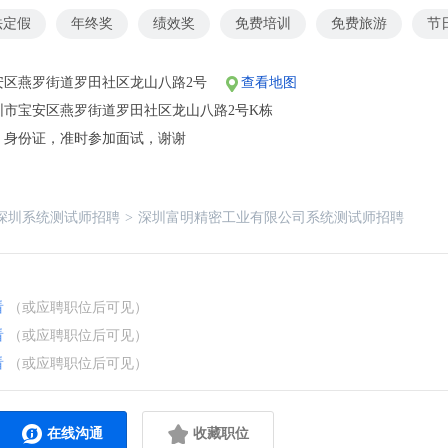
法定假
年终奖
绩效奖
免费培训
免费旅游
节
安区燕罗街道罗田社区龙山八路2号
查看地图
圳市宝安区燕罗街道罗田社区龙山八路2号K栋
、身份证，准时参加面试，谢谢
深圳系统测试师招聘
>
深圳富明精密工业有限公司系统测试师招聘
看
（或应聘职位后可见）
看
（或应聘职位后可见）
看
（或应聘职位后可见）
在线沟通
收藏职位