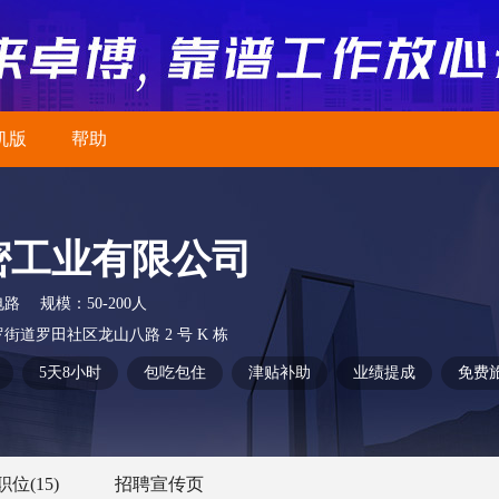
机版
帮助
密工业有限公司
电路
规模：
50-200人
道罗田社区龙山八路 2 号 K 栋
5天8小时
包吃包住
津贴补助
业绩提成
免费
职位
(15)
招聘宣传页