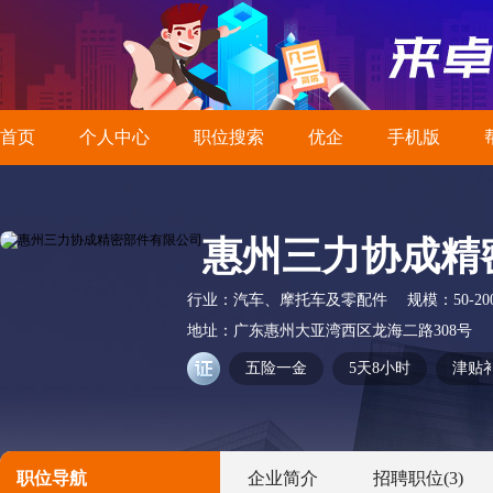
首页
个人中心
职位搜索
优企
手机版
惠州三力协成精
行业：
汽车、摩托车及零配件
规模：
50-2
地址：
广东惠州大亚湾西区龙海二路308号
五险一金
5天8小时
津贴
职位导航
企业简介
招聘职位
(3)