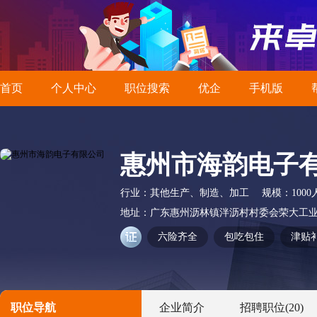
首页
个人中心
职位搜索
优企
手机版
惠州市海韵电子
行业：
其他生产、制造、加工
规模：
100
地址：
广东惠州沥林镇泮沥村村委会荣大工
六险齐全
包吃包住
津贴
职位导航
企业简介
招聘职位
(20)