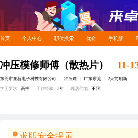
首页
个人中心
职位搜索
优企
手机版
冲压模修师傅（散热片）
11-1
东莞市显赫电子科技有限公司
冲压课
广东东莞
2天前刷新
学历要求
高中
工作经验
3年
现居住地
不限
求职安全提示