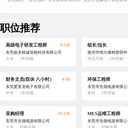
职位路径：
东莞招聘
>
东莞模具师傅招聘
>
东莞市显赫电子科技有限
职位推荐
高级电子研发工程师
组长/拉长
9-12K
东莞振东精诚智能科技有限公司
惠州市维尔康精密部件
大专
|
5年经验
学历不限
|
2年经验
财务文员(双休 八小时）
环保工程师
4-5K
东莞爱美克电子有限公司
东莞市先领电源有限公
中专
|
1年经验
本科
|
5年经验
采购经理
MES运维工程师
10-15K
东莞市先领电源有限公司
东莞市先领电源有限公
大专
|
经验不限
大专
|
经验不限