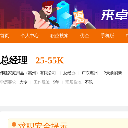
首页
个人中心
职位搜索
优企
手机版
总经理
25-55K
伟建家庭用品（惠州）有限公司
总经办
广东惠州
2天前刷新
学历要求
大专
工作经验
5年
现居住地
不限
求职安全提示