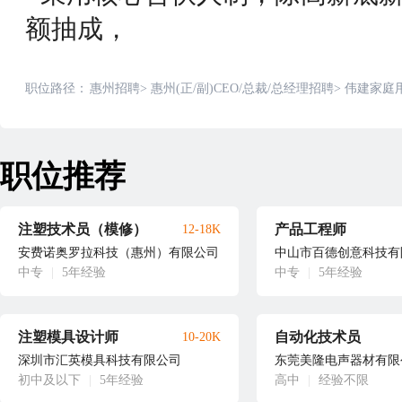
额抽成，
职位路径：
惠州招聘
>
惠州(正/副)CEO/总裁/总经理招聘
>
伟建家庭用
职位推荐
注塑技术员（模修）
产品工程师
12-18K
安费诺奥罗拉科技（惠州）有限公司
中山市百德创意科技有
中专
|
5年经验
中专
|
5年经验
注塑模具设计师
自动化技术员
10-20K
深圳市汇英模具科技有限公司
东莞美隆电声器材有限
初中及以下
|
5年经验
高中
|
经验不限