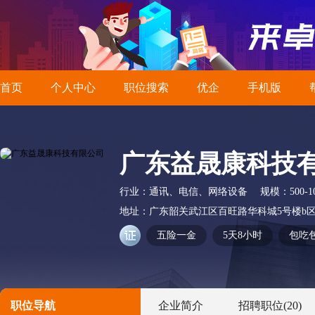
首页
个人中心
职位搜索
优企
手机版
广东益晟康科技
行业：
通讯、电信、网络设备
规模：
500-
地址：
广东韶关武江区百旺路华科城5号楼b
五险一金
5天8小时
包吃
职位导航
企业简介
招聘职位
(20)