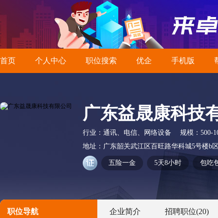
首页
个人中心
职位搜索
优企
手机版
广东益晟康科技
行业：
通讯、电信、网络设备
规模：
500-
地址：
广东韶关武江区百旺路华科城5号楼b
五险一金
5天8小时
包吃
职位导航
企业简介
招聘职位
(20)