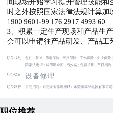
间现场开始学习提升管理技能和
时之外按照国家法律法规计算加
1900 9601-99|176 2917 4993 60
3、积累一定生产现场和产品生
会可以申请往产品研发、产品工
职位福利：
包住
;
餐补
;
养老保险
;
医疗保险
;
工伤保险
;
失业保险
;
国家法定假
;
试用期全薪
;
绩效奖
;
免费培训
;
节日福利
设备修理
职位类别：
职位路径：
东莞招聘
>
东莞设备修理招聘
>
东莞市高登电器有限公司
职位推荐