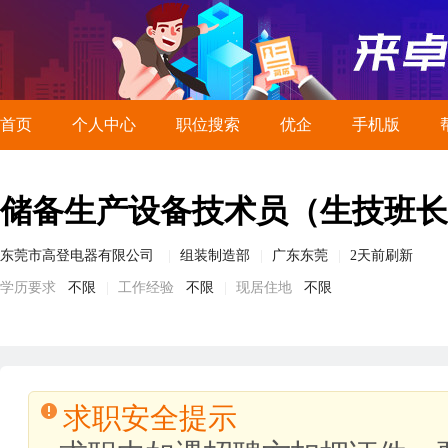
首页
个人中心
职位搜索
优企
手机版
储备生产设备技术员（生技班长
东莞市高登电器有限公司
组装制造部
广东东莞
2天前刷新
学历要求
不限
工作经验
不限
现居住地
不限
求职安全提示