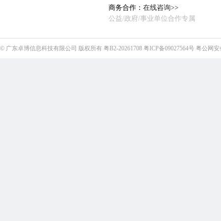
商务合作：
在线咨询>>
公益/政府/事业单位合作专属
©
广东卓博信息科技有限公司
版权所有
粤B2-20261708
粤ICP备09027564号
粤公网安备4