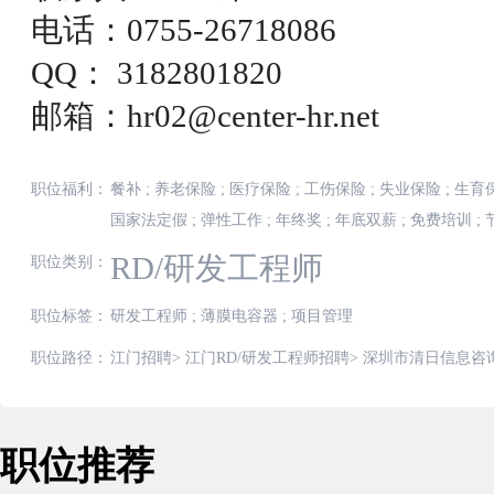
电话：0755-26718086
QQ： 3182801820
邮箱：hr02@center-hr.net
职位福利：
餐补
;
养老保险
;
医疗保险
;
工伤保险
;
失业保险
;
生育
国家法定假
;
弹性工作
;
年终奖
;
年底双薪
;
免费培训
;
RD/研发工程师
职位类别：
职位标签：
研发工程师
;
薄膜电容器
;
项目管理
职位路径：
江门招聘
>
江门RD/研发工程师招聘
>
深圳市清日信息咨询
职位推荐