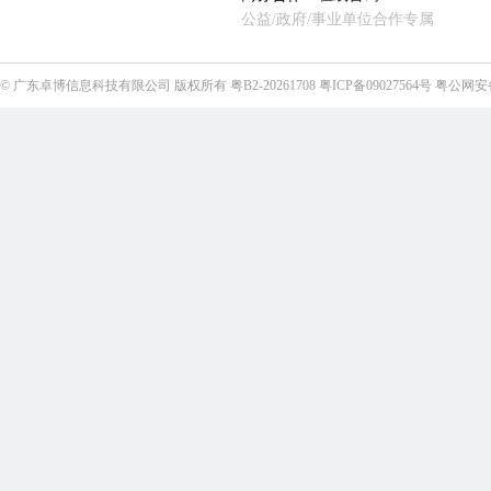
公益/政府/事业单位合作专属
©
广东卓博信息科技有限公司
版权所有
粤B2-20261708
粤ICP备09027564号
粤公网安备4