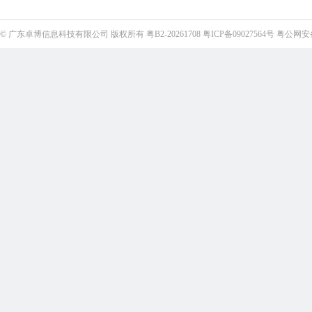
©
广东卓博信息科技有限公司
版权所有
粤B2-20261708
粤ICP备09027564号
粤公网安备4