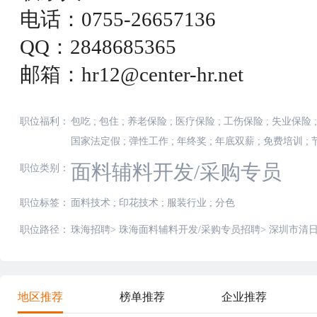
电话：0755-26657136
QQ：2848685365
邮箱：hr12@center-hr.net
职位福利：
包吃
;
包住
;
养老保险
;
医疗保险
;
工伤保险
;
失业保险
;
国家法定假
;
弹性工作
;
年终奖
;
年底双薪
;
免费培训
;
面料辅料开发/采购专员
职位类别：
职位标签：
面料技术
;
印花技术
;
服装行业
;
分色
职位路径：
珠海招聘
>
珠海面料辅料开发/采购专员招聘
>
深圳市清
地区推荐
榜单推荐
企业推荐