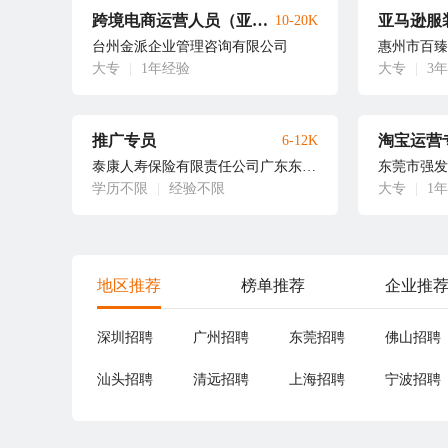
跨境电商运营人员（亚马逊运营）
亚马逊服
10-20K
台州金派企业管理咨询有限公司
惠州市百臻
大专
|
1年经验
大专
|
3
推广专员
淘宝运营
6-12K
泰康人寿保险有限责任公司广东东莞中心支公司罗经理
东莞市强发
学历不限
|
经验不限
大专
|
1
地区推荐
榜单推荐
企业推
深圳招聘
广州招聘
东莞招聘
佛山招聘
汕头招聘
清远招聘
上海招聘
宁波招聘