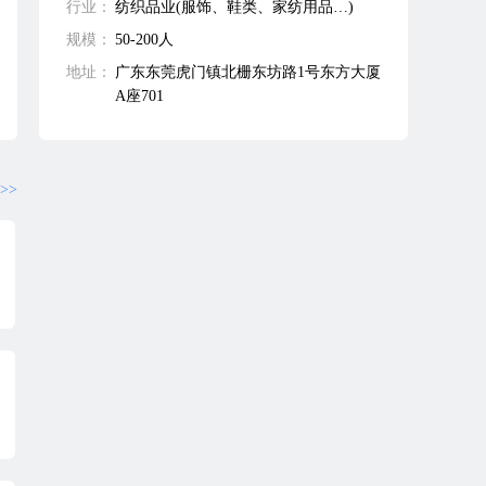
行业：
纺织品业(服饰、鞋类、家纺用品…)
规模：
50-200人
地址：
广东东莞虎门镇北栅东坊路1号东方大厦
A座701
>>