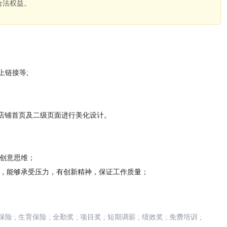
合法权益。
。
上链接等;
店铺首页及二级页面进行美化设计。
的创意思维；
感，能够承受压力，有创新精神，保证工作质量；
保险
;
生育保险
;
全勤奖
;
项目奖
;
短期调薪
;
绩效奖
;
免费培训
;