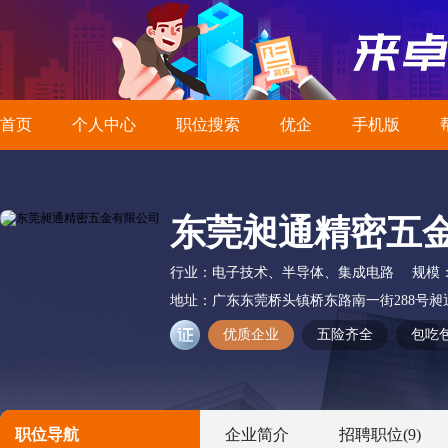
首页
个人中心
职位搜索
优企
手机版
东莞昶通精密五
行业：
电子技术、半导体、集成电路
规模
地址：
广东东莞桥头镇桥东路南一街288号昶
优质企业
五险齐全
包吃
职位导航
企业简介
招聘职位
(9)