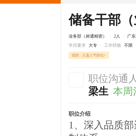
储备干部（
业务部（昶通精密）
|
2人
|
广东
学历要求
大专
|
工作经验
不限
优职 · 入选人气职位>
职位沟通
梁生
本周
职位介绍
1、深入品质