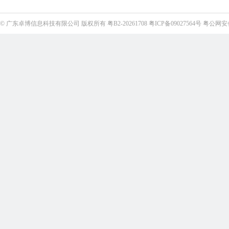
©
广东卓博信息科技有限公司
版权所有
粤B2-20261708
粤ICP备09027564号
粤公网安备4