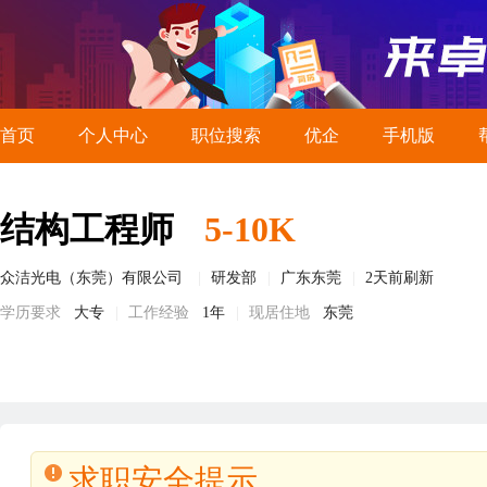
首页
个人中心
职位搜索
优企
手机版
结构工程师
5-10K
众洁光电（东莞）有限公司
研发部
广东东莞
2天前刷新
学历要求
大专
工作经验
1年
现居住地
东莞
求职安全提示