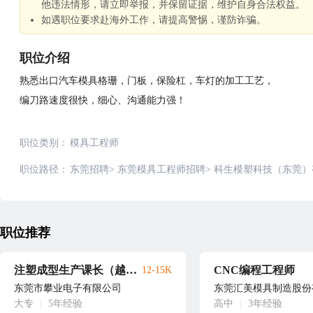
他违法情形，请立即举报，并保留证据，维护自身合法权益。
如遇职位要求赴海外工作，请提高警惕，谨防诈骗。
职位介绍
熟悉出口汽车模具格珊，门板，保险杠，车灯的加工工艺，
编刀路速度很快，细心、沟通能力强！
职位类别：
模具工程师
职位路径：
东莞招聘
>
东莞模具工程师招聘
>
科生模塑科技（东莞）
职位推荐
注塑成型生产课长（越南上班）
CNC编程工程师
12-15K
东莞市攀业电子有限公司
东莞汇美模具制造股份
大专
|
5年经验
高中
|
3年经验