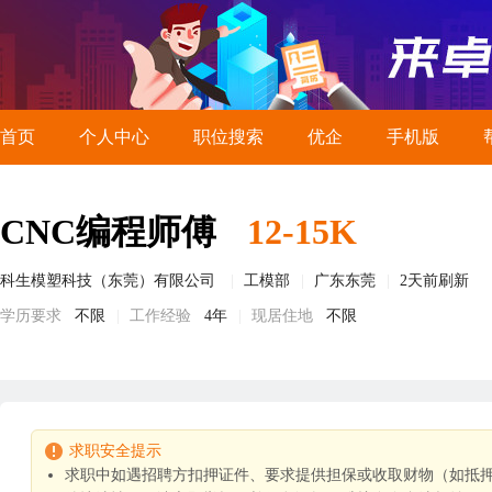
首页
个人中心
职位搜索
优企
手机版
CNC编程师傅
12-15K
科生模塑科技（东莞）有限公司
工模部
广东东莞
2天前刷新
学历要求
不限
工作经验
4年
现居住地
不限
求职安全提示
求职中如遇招聘方扣押证件、要求提供担保或收取财物（如抵