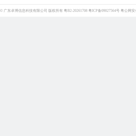
©
广东卓博信息科技有限公司
版权所有
粤B2-20261708
粤ICP备09027564号
粤公网安备4