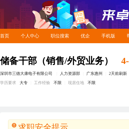
首页
个人中心
职位搜索
优企
手机版
储备干部（销售/外贸业务）
4
深圳市三德大康电子有限公司
人力资源部
广东惠州
2天前刷新
学历要求
大专
工作经验
不限
现居住地
不限
求职安全提示