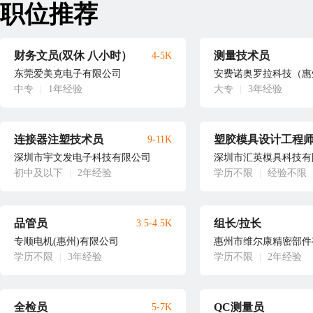
职位推荐
财务文员(双休 八小时）
测量技术员
4-5K
东莞爱美克电子有限公司
安费诺奥罗拉科技（惠
中专
|
1年经验
大专
|
3年经验
连接器注塑技术员
塑胶模具设计工程
9-11K
深圳市宇文发电子科技有限公司
深圳市汇英模具科技有
初中及以下
|
2年经验
学历不限
|
经验不限
品管员
组长/拉长
3.5-4.5K
专顺电机(惠州)有限公司
惠州市维尔康精密部件
学历不限
|
3年经验
学历不限
|
2年经验
全检员
QC测量员
5-7K