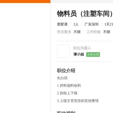
物料员（注塑车间
塑胶课
|
1人
|
广东深圳
|
1天
学历要求
不限
|
工作经验
不限
职位沟通人
谭小姐
当前在线
职位介绍
长白班
1.拌料领料收料
2.协助上下模
3.上级主管安排的其他事情