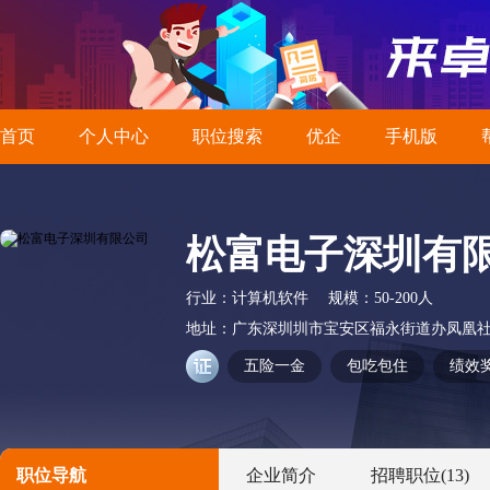
首页
个人中心
职位搜索
优企
手机版
松富电子深圳有
行业：
计算机软件
规模：
50-200人
地址：
广东深圳圳市宝安区福永街道办凤凰社
五险一金
包吃包住
绩效
职位导航
企业简介
招聘职位
(13)