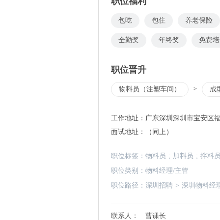
职位福利
包吃
包住
养老保险
全勤奖
年终奖
免费培
职位晋升
物料员（注塑车间）
>
成
工作地址：
广东深圳深圳市宝安区福
面试地址：
（同上）
职位标签：
物料员
;
加料员
;
拌料
职位类别：
物料经理/主管
职位路径：
深圳招聘
>
深圳物料经
联系人：
曹课长