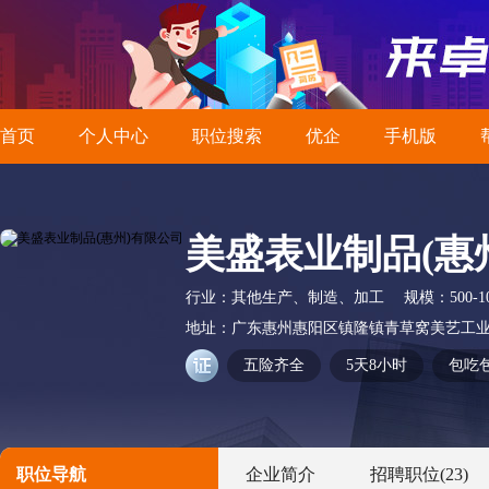
首页
个人中心
职位搜索
优企
手机版
美盛表业制品(惠
行业：
其他生产、制造、加工
规模：
500-
地址：
广东惠州惠阳区镇隆镇青草窝美艺工
五险齐全
5天8小时
包吃
职位导航
企业简介
招聘职位
(23)