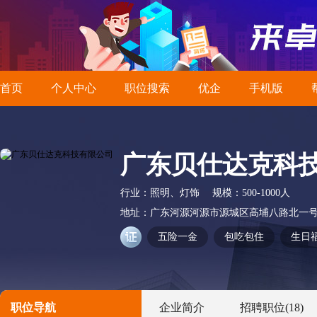
首页
个人中心
职位搜索
优企
手机版
广东贝仕达克科
行业：
照明、灯饰
规模：
500-1000人
地址：
广东河源河源市源城区高埔八路北一
五险一金
包吃包住
生日
职位导航
企业简介
招聘职位
(18)