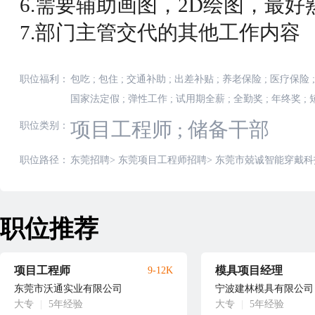
6.需要辅助画图，2D绘图，最
7.部门主管交代的其他工作内容
职位福利：
包吃
;
包住
;
交通补助
;
出差补贴
;
养老保险
;
医疗保险
;
国家法定假
;
弹性工作
;
试用期全薪
;
全勤奖
;
年终奖
;
项目工程师
;
储备干部
职位类别：
职位路径：
东莞招聘
>
东莞项目工程师招聘
>
东莞市兢诚智能穿戴科
职位推荐
项目工程师
模具项目经理
9-12K
东莞市沃通实业有限公司
宁波建林模具有限公司
大专
|
5年经验
大专
|
5年经验