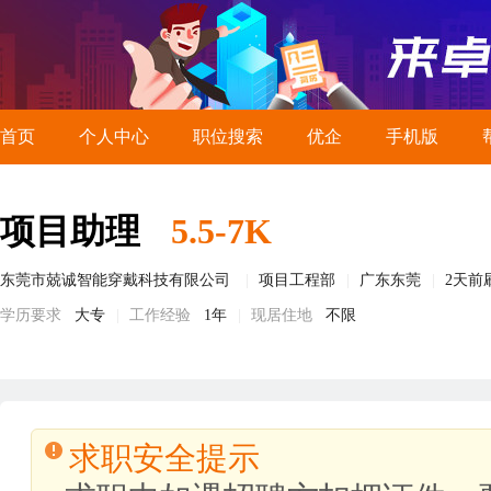
首页
个人中心
职位搜索
优企
手机版
项目助理
5.5-7K
东莞市兢诚智能穿戴科技有限公司
项目工程部
广东东莞
2天前
学历要求
大专
工作经验
1年
现居住地
不限
求职安全提示