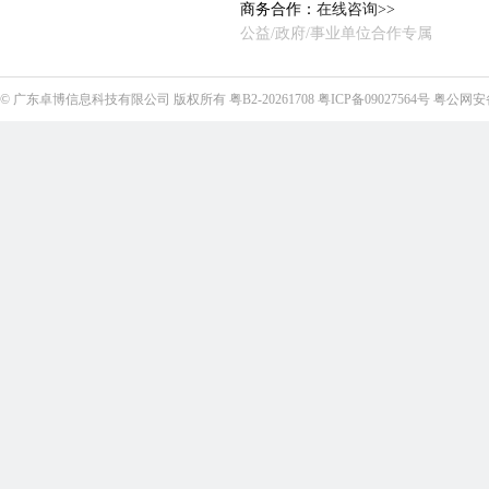
商务合作：
在线咨询>>
公益/政府/事业单位合作专属
©
广东卓博信息科技有限公司
版权所有
粤B2-20261708
粤ICP备09027564号
粤公网安备4