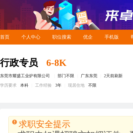
首页
个人中心
职位搜索
优企
手机版
行政专员
6-8K
东莞市耀盛工业炉有限公司
部门不限
广东东莞
2天前刷新
学历要求
本科
工作经验
3年
现居住地
不限
求职安全提示