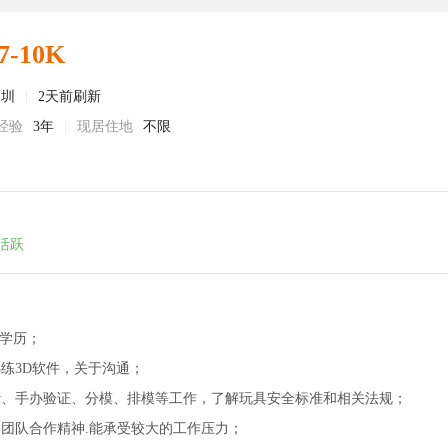
7-10K
深圳
|
2天前刷新
经验
3年
|
现居住地
不限
活跃
上学历；
熟练3D软件，关于沟通；
计、手办验证、分模、排模等工作，了解玩具安全标准和相关法规；
和团队合作精神.能承受较大的工作压力；