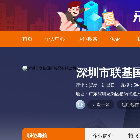
首页
个人中心
职位搜索
优企
手
深圳市联基
行业：
贸易、进出口
规模：
50
地址：
广东深圳龙岗区横岗街道六
五险一金
包吃包住
职位导航
企业简介
招聘