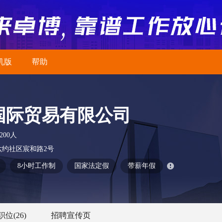
机版
帮助
国际贸易有限公司
-200人
约社区宸和路2号
8小时工作制
国家法定假
带薪年假
职位
(26)
招聘宣传页