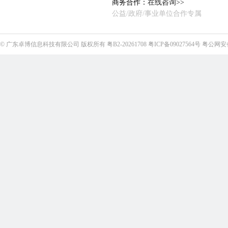
商务合作：
在线咨询>>
公益/政府/事业单位合作专属
©
广东卓博信息科技有限公司
版权所有
粤B2-20261708
粤ICP备09027564号
粤公网安备4