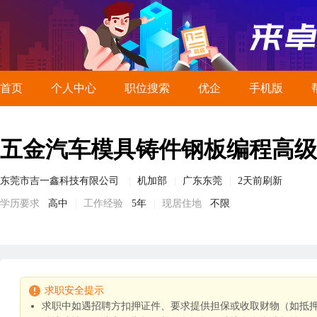
首页
个人中心
职位搜索
优企
手机版
东莞市吉一鑫科技有限公司
机加部
广东东莞
2天前刷新
学历要求
高中
工作经验
5年
现居住地
不限
求职安全提示
求职中如遇招聘方扣押证件、要求提供担保或收取财物（如抵