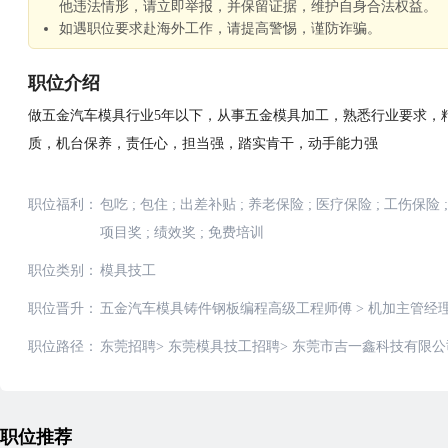
他违法情形，请立即举报，并保留证据，维护自身合法权益。
如遇职位要求赴海外工作，请提高警惕，谨防诈骗。
职位介绍
做五金汽车模具行业5年以下，从事五金模具加工，熟悉行业要求，
质，机台保养，责任心，担当强，踏实肯干，动手能力强
职位福利：
包吃
;
包住
;
出差补贴
;
养老保险
;
医疗保险
;
工伤保险
;
项目奖
;
绩效奖
;
免费培训
职位类别：
模具技工
职位晋升：
五金汽车模具铸件钢板编程高级工程师傅
>
机加主管经
职位路径：
东莞招聘
>
东莞模具技工招聘
>
东莞市吉一鑫科技有限公
职位推荐