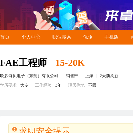
首页
个人中心
职位搜索
优企
手机版
FAE工程师
15-20K
欧多诗贝电子（东莞）有限公司
销售部
上海
2天前刷新
学历要求
大专
工作经验
3年
现居住地
不限
求职安全提示