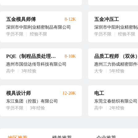
五金模具师傅
五金冲压工
8-12K
深圳市中阳利业精密制品有限公司
深圳市中阳利业精密制
学历不限
|
经验不限
学历不限
|
经验不限
PQE（制程品质处理工程师）
品质工程师 （双休
8-10K
惠州市国信达传导科技有限公司
惠州三力协成精密部件
高中
|
3年经验
大专
|
5年经验
模具设计师
电工
12-20K
东江集团（控股）有限公司
东莞立春纺织有限公司
学历不限
|
3年经验
高中
|
2年经验
地区推荐
榜单推荐
企业推荐