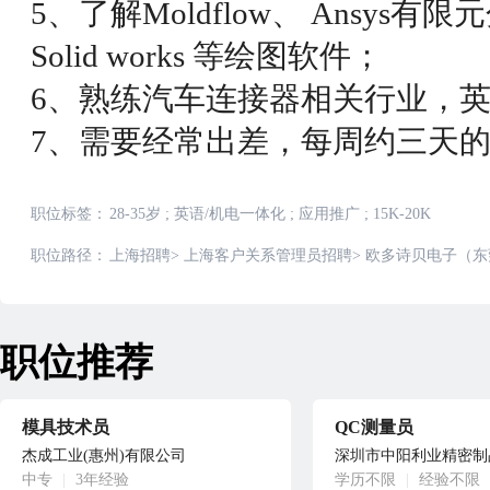
5、了解Moldflow、 Ansys有限元
Solid works 等绘图软件；
6、熟练汽车连接器相关行业，英语口
7、需要经常出差，每周约三天
职位标签：
28-35岁
;
英语/机电一体化
;
应用推广
;
15K-20K
职位路径：
上海招聘
>
上海客户关系管理员招聘
>
欧多诗贝电子（东
职位推荐
模具技术员
QC测量员
杰成工业(惠州)有限公司
深圳市中阳利业精密制
中专
|
3年经验
学历不限
|
经验不限