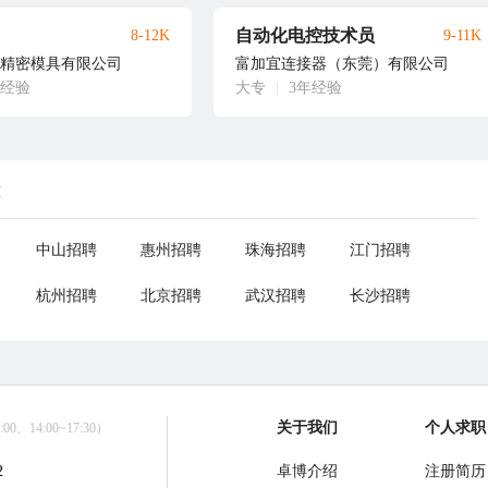
自动化电控技术员
8-12K
9-11K
精密模具有限公司
富加宜连接器（东莞）有限公司
年经验
大专
|
3年经验
荐
中山招聘
惠州招聘
珠海招聘
江门招聘
杭州招聘
北京招聘
武汉招聘
长沙招聘
关于我们
个人求职
0、14:00~17:30）
2
卓博介绍
注册简历