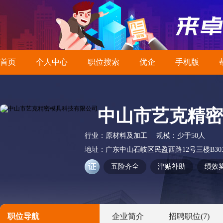
首页
个人中心
职位搜索
优企
手机版
中山市艺克精密
行业：
原材料及加工
规模：
少于50人
地址：
广东中山石岐区民盈西路12号三楼B30
五险齐全
津贴补助
绩效
职位导航
企业简介
招聘职位
(7)