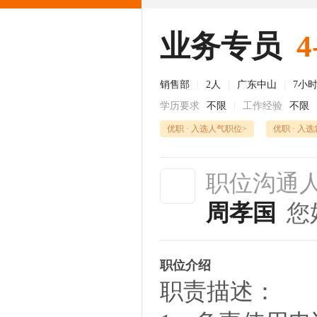
业务专员
4
销售部
|
2人
|
广东中山
|
7小
学历要求
不限
|
工作经验
不限
优职 · 入选人气职位>
优职 · 入
职位沟通
周孝国
您
职位介绍
职责描述：