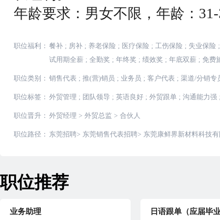
年龄要求：男女不限，年龄：31-
职位福利：
餐补
;
房补
;
养老保险
;
医疗保险
;
工伤保险
;
失业保险
;
试用期全薪
;
全勤奖
;
年终奖
;
绩效奖
;
年底双薪
;
免费
职位类别：
销售代表
;
推(营)销员
;
业务员
;
客户代表
;
渠道/分销专
职位标签：
外贸管理
;
团队领导
;
英语良好
;
外贸跟单
;
沟通能力强
职位晋升：
外贸经理
>
外贸总监
>
合伙人
职位路径：
东莞招聘
>
东莞销售代表招聘
>
东莞康鲜界新材料科技有
职位推荐
业务助理
日语跟单（应届毕