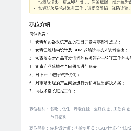
他违法情形，请立即举报，并保留证据，维护自身
如遇职位要求赴海外工作，请提高警惕，谨防诈骗
职位介绍
岗位职责：
1、负责加热器系统产品的项目开发与零部件选型；
2、负责三维结构设计及 BOM 的编辑与技术资料输出；
3、负责落实对产品开发流程的各项评审与验证工作的实
4、负责产品落地生产问题跟进与解决；
5、对旧产品进行维护优化；
6、对市场出现的产品问题进行分析与提出解决方案；
7、向技术部长汇报工作；
职位福利：
包吃
;
包住
;
养老保险
;
医疗保险
;
工伤保险
节日福利
职位类别：
结构设计师
;
机械制图员
;
CAD/计算机辅助