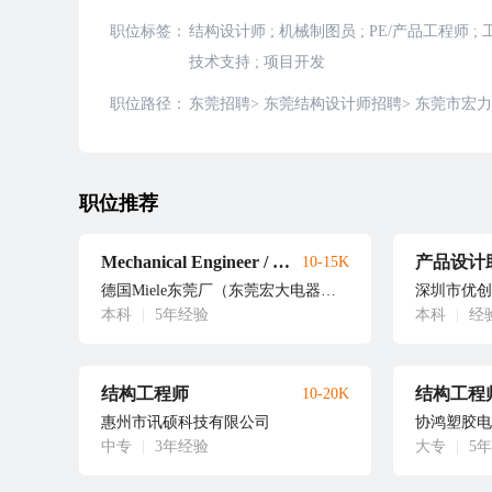
职位标签：
结构设计师
;
机械制图员
;
PE/产品工程师
;
技术支持
;
项目开发
职位路径：
东莞招聘
>
东莞结构设计师招聘
>
东莞市宏力
职位推荐
Mechanical Engineer / 结构工程师
产品设计
10-15K
德国Miele东莞厂（东莞宏大电器制品有限公司）
深圳市优创
本科
|
5年经验
本科
|
经
结构工程师
结构工程
10-20K
惠州市讯硕科技有限公司
协鸿塑胶电
中专
|
3年经验
大专
|
5