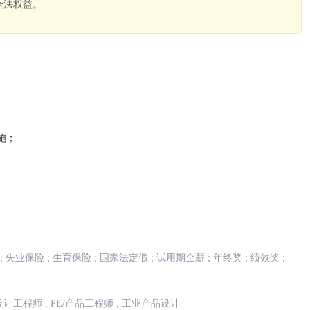
合法权益。
。
施；
;
失业保险
;
生育保险
;
国家法定假
;
试用期全薪
;
年终奖
;
绩效奖
;
设计工程师
;
PE/产品工程师
;
工业产品设计