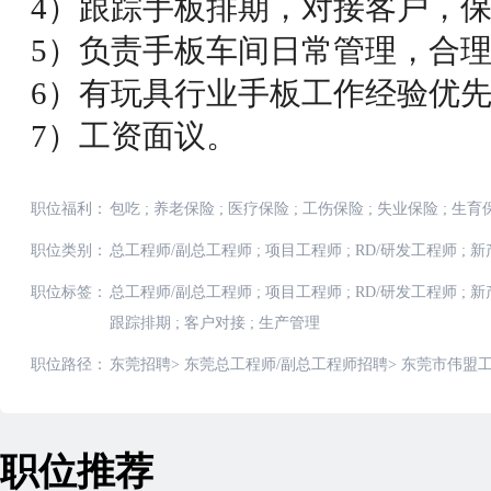
4）跟踪手板排期，对接客户，
5）负责手板车间日常管理，合
6）有玩具行业手板工作经验优
7）工资面议。
职位福利：
包吃
;
养老保险
;
医疗保险
;
工伤保险
;
失业保险
;
生育
职位类别：
总工程师/副总工程师
;
项目工程师
;
RD/研发工程师
;
新
职位标签：
总工程师/副总工程师
;
项目工程师
;
RD/研发工程师
;
新
跟踪排期
;
客户对接
;
生产管理
职位路径：
东莞招聘
>
东莞总工程师/副总工程师招聘
>
东莞市伟盟工
职位推荐