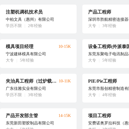
注塑机调机技术员
产品工程师
中柏文具（惠州）有限公司
深圳市胜航精密连接器
学历不限
|
2年经验
大专
|
3年经验
模具项目经理
设备工程师(外派泰国
10-15K
宁波建林模具有限公司
东莞东聚电子电讯制品
大专
|
5年经验
大专
|
5年经验
夹治具工程师（过炉载具）
PIE/Pie工程师
10-11K
广东佳雅实业有限公司
东莞市殷创精密制造有
学历不限
|
3年经验
大专
|
4年经验
产品开发部主管
项目工程师
14-15K
东莞新田塑胶制品有限公司
安费诺奥罗拉科技（惠