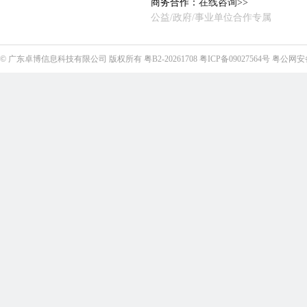
商务合作：
在线咨询>>
公益/政府/事业单位合作专属
©
广东卓博信息科技有限公司
版权所有
粤B2-20261708
粤ICP备09027564号
粤公网安备4